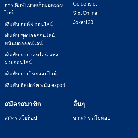
Goldenslot
การเดิมพันบาสเก็ตบอลออน
ไลน์
Slot Online
Joker123
เดิมพัน กอล์ฟ ออนไลน์
เดิมพัน ฟุตบอลออนไลน์
พนันบอลออนไลน์
เดิมพัน มวยออนไลน์ แทง
มวยออนไลน์
เดิมพัน มวยไทยออนไลน์
เดิมพัน อีสปอร์ต พนัน esport
สมัครสมาชิก
อื่นๆ
สมัคร สโบท็อป
ข่าวสาร สโบท็อป