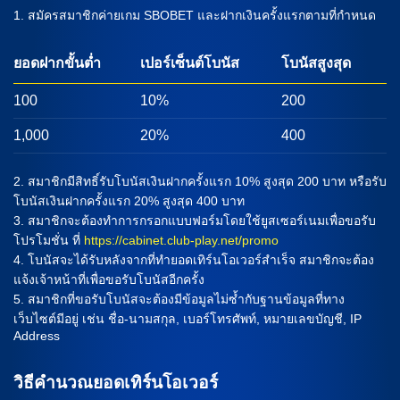
1. สมัครสมาชิกค่ายเกม SBOBET และฝากเงินครั้งแรกตามที่กำหนด
ยอดฝากขั้นต่ำ
เปอร์เซ็นต์โบนัส
โบนัสสูงสุด
100
10%
200
1,000
20%
400
2. สมาชิกมีสิทธิ์รับโบนัสเงินฝากครั้งแรก 10% สูงสุด 200 บาท หรือรับ
โบนัสเงินฝากครั้งแรก 20% สูงสุด 400 บาท
3. สมาชิกจะต้องทำการกรอกแบบฟอร์มโดยใช้ยูสเซอร์เนมเพื่อขอรับ
โปรโมชั่น ที่
https://cabinet.club-play.net/promo
4. โบนัสจะได้รับหลังจากที่ทำยอดเทิร์นโอเวอร์สำเร็จ สมาชิกจะต้อง
แจ้งเจ้าหน้าที่เพื่อขอรับโบนัสอีกครั้ง
5. สมาชิกที่ขอรับโบนัสจะต้องมีข้อมูลไม่ซ้ำกับฐานข้อมูลที่ทาง
เว็บไซต์มีอยู่ เช่น ชื่อ-นามสกุล, เบอร์โทรศัพท์, หมายเลขบัญชี, IP
Address
วิธีคำนวณยอดเทิร์นโอเวอร์