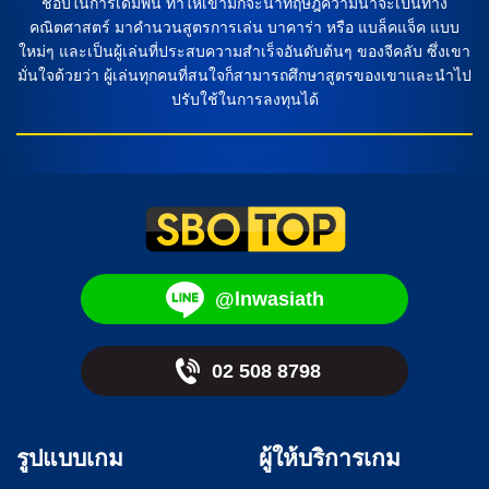
ชอบในการเดิมพัน ทำให้เขามักจะนำทฤษฎีความน่าจะเป็นทาง
คณิตศาสตร์ มาคำนวนสูตรการเล่น บาคาร่า หรือ แบล็คแจ็ค แบบ
ใหม่ๆ และเป็นผู้เล่นที่ประสบความสำเร็จอันดับต้นๆ ของจีคลับ ซึ่งเขา
มั่นใจด้วยว่า ผู้เล่นทุกคนที่สนใจก็สามารถศึกษาสูตรของเขาและนำไป
ปรับใช้ในการลงทุนได้
@lnwasiath
02 508 8798
รูปแบบเกม
ผู้ให้บริการเกม