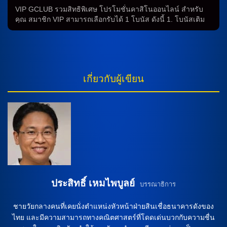
เท่านั้น
VIP GCLUB รวมสิทธิพิเศษ โปรโมชั่นคาสิโนออนไลน์ สำหรับ
คุณ สมาชิก VIP สามารถเลือกรับได้ 1 โบนัส ดังนี้ 1. โบนัสเติม
เงินรายวันวีไอพี 2. โบนัสคืนเงินรายวันวีไอพี 3. โบนัสคืนเงินราย
สัปดาห์วีไอพี สมัครเลยและรับรางวัลเหล่านี้! โบนัสที่ 1: โบนัส
เติมเงินรายวันวีไอพี โปรโมชั่นคาสิโนออนไลน์ ทำรายการฝาก
วันนี้รับโบนัส 15% สูงสุด 15,000 บาท ทุกวัน! พิเศษสำหรับ
สมาชิกวีไอพี GClub เท่านั้น! วิธีรับโบนัส แจ้งเจ้าหน้าที่ฝ่าย
เกี่ยวกับผู้เขียน
บริการลูกค้าและเติมเงิน เพื่อรับโบนัสได้ที่ เทพเอเชีย Call Center
เติมเงินเข้าสู่บัญชี GClub (Royal Online) สมาชิกจะต้องทำการ
กรอกแบบฟอร์มโดยใช้ยูสเซอร์เนมเพื่อขอรับโปรโมชั่น
https://www.gclub-casino.com/claim-promo-form/ สมาชิก VIP
มีสิทธิ์รับโบนัสเติมเงินได้ ดังนี้ ครั้งที่ฝาก/วัน เปอร์เซ็นต์ ยอด
โบนัสสูงสุด 1 3% 3,000 2 5% […]
ประสิทธิ์ เหมไพบูลย์
บรรณาธิการ
ชายวัยกลางคนที่เคยนั่งตำแหน่งหัวหน้าฝ่ายสินเชื่อธนาคารดังของ
ไทย และมีความสามารถทางคณิตศาสตร์ที่โดดเด่นบวกกับความชื่น