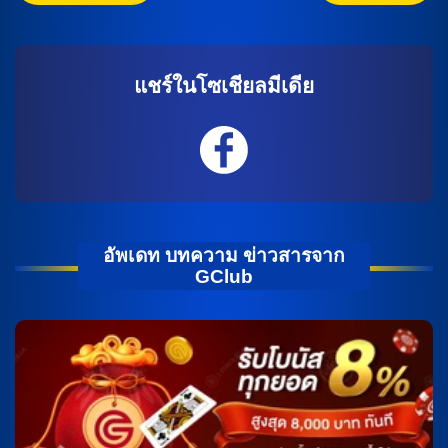
แชร์ในโซเชียลมีเดีย
อัพเดท บทความ ข่าวสารจาก
GClub