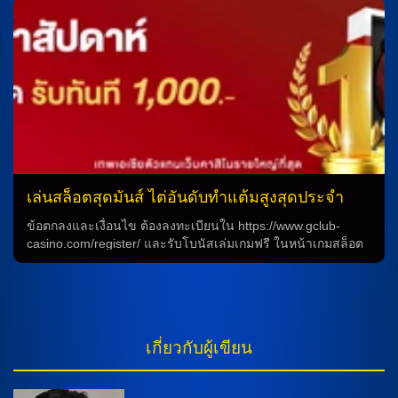
วันนี้รับโบนัส 15% สูงสุด 15,000 บาท ทุกวัน! พิเศษสำหรับ
สมาชิกวีไอพี GClub เท่านั้น! วิธีรับโบนัส แจ้งเจ้าหน้าที่ฝ่าย
บริการลูกค้าและเติมเงิน เพื่อรับโบนัสได้ที่ เทพเอเชีย Call Center
เติมเงินเข้าสู่บัญชี GClub (Royal Online) สมาชิกจะต้องทำการ
กรอกแบบฟอร์มโดยใช้ยูสเซอร์เนมเพื่อขอรับโปรโมชั่น
https://www.gclub-casino.com/claim-promo-form/ สมาชิก VIP
มีสิทธิ์รับโบนัสเติมเงินได้ ดังนี้ ครั้งที่ฝาก/วัน เปอร์เซ็นต์ ยอด
โบนัสสูงสุด 1 3% 3,000 2 5% […]
เล่นสล็อตสุดมันส์ ไต่อันดับทำแต้มสูงสุดประจำ
สัปดาห์ คว้าเงินทันที 1,000 บาท
ข้อตกลงและเงื่อนไข ต้องลงทะเบียนใน https://www.gclub-
casino.com/register/ และรับโบนัสเล่มเกมฟรี ในหน้าเกมสล็อต
ผู้เล่นจะได้รับ 2,000 เหรียญเมื่อเริ่มเกมเพื่อใช้ในการเล่น ผู้เล่น
สามารถดูจุดเด่นของแต่ละเกมเช่น โบนัสและรางวัลอื่นๆ ได้ เพื่อ
โอกาสในการได้รับเหรียญเพิ่ม ผู้เล่นจะได้รับเงินรางวัลชนะรวม
ที่จะเป็นตัวกำหนดอันดับในตารางผู้นำของแต่ละสัปดาห์ ผู้เล่นที่
ทำคะแนนได้เป็น อันดับที่ 1 ในตารางอันดับผู้นำของแต่ละ
เกี่ยวกับผู้เขียน
สัปดาห์จะได้ รับเงินรางวัล 1,000 บาท โดยสามารถติดต่อฝ่าย
บริการลูกค้าของเราผ่านทางไลน์ไอดี @Lnwasiagroup *ตั้งแต่
วันที่ 31 พ.ค. 2564 เป็นต้นไป ผู้เล่นที่ทำคะแนนได้เป็น อันดับที่ 1