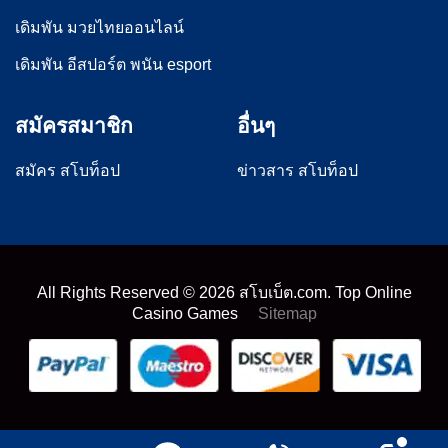
เดิมพัน มวยไทยออนไลน์
เดิมพัน อีสปอร์ต พนัน esport
สมัครสมาชิก
อื่นๆ
สมัคร สโบท็อป
ข่าวสาร สโบท็อป
All Rights Reserved ©
2026
สโบเบ็ต.com. Top Online
Casino Games
Sitemap