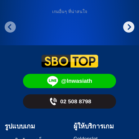
เกมอื่นๆ ที่น่าสนใจ
@lnwasiath
02 508 8798
รูปแบบเกม
ผู้ให้บริการเกม
Goldenslot