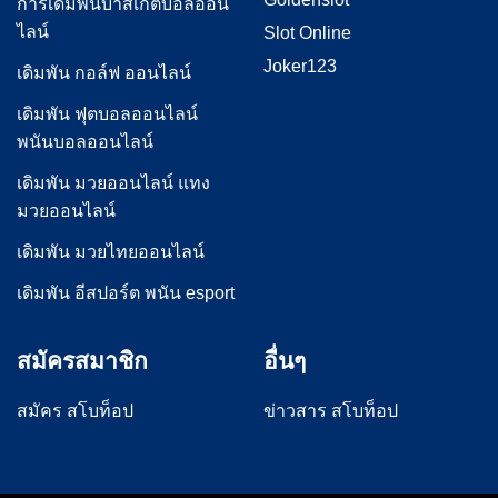
การเดิมพันบาสเก็ตบอลออน
ไลน์
Slot Online
Joker123
เดิมพัน กอล์ฟ ออนไลน์
เดิมพัน ฟุตบอลออนไลน์
พนันบอลออนไลน์
เดิมพัน มวยออนไลน์ แทง
มวยออนไลน์
เดิมพัน มวยไทยออนไลน์
เดิมพัน อีสปอร์ต พนัน esport
สมัครสมาชิก
อื่นๆ
สมัคร สโบท็อป
ข่าวสาร สโบท็อป