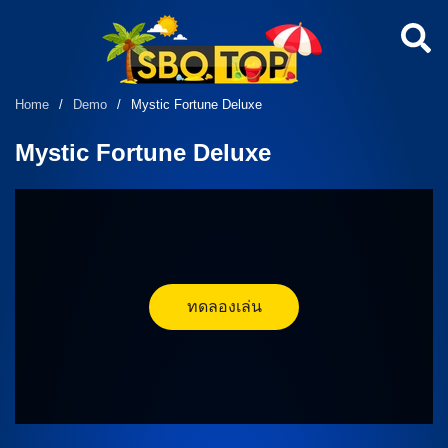
Home
/
Demo
/
Mystic Fortune Deluxe
Mystic Fortune Deluxe
ทดลองเล่น