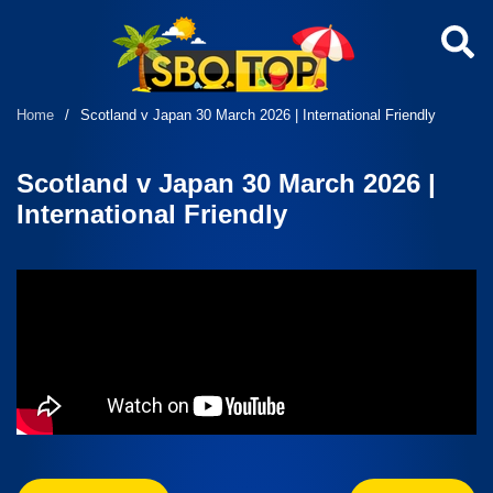
Home
/
Scotland v Japan 30 March 2026 | International Friendly
Scotland v Japan 30 March 2026 |
International Friendly