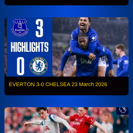
Final
EVERTON 3-0 CHELSEA 23 March 2026